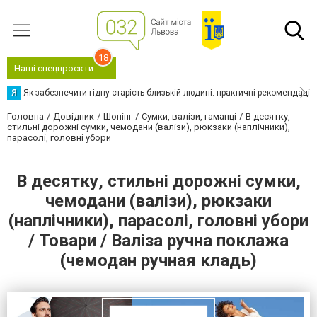
18
Наші спецпроєкти
Я
Як забезпечити гідну старість близькій людині: практичні рекомендації
Головна
Довідник
Шопінг
Сумки, валізи, гаманці
В десятку,
стильні дорожні сумки, чемодани (валізи), рюкзаки (наплічники),
парасолі, головні убори
В десятку, стильні дорожні сумки,
чемодани (валізи), рюкзаки
(наплічники), парасолі, головні убори
/ Товари / Валіза ручна поклажа
(чемодан ручная кладь)