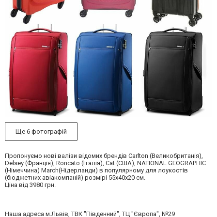
Ще 6 фотографій
Пропонуємо нові валізи відомих брендів Carlton (Великобританія),
Delsey (Франція), Roncato (Італія), Cat (США), NATIONAL GEOGRAPHIC
(Німеччина) March(Нідерланди) в популярному для лоукостів
(бюджетних авіакомпаній) розмірі 55х40х20 см.
Ціна від 3980 грн.
_
Наша адреса м.Львів, ТВК "Південний", ТЦ "Європа", №29