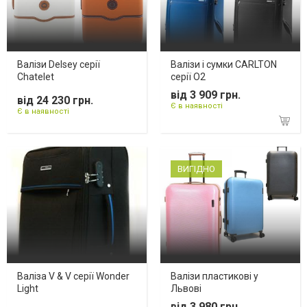
Валізи Delsey серії
Валізи і сумки CARLTON
Chatelet
серії O2
від 3 909 грн.
від 24 230 грн.
Є в наявності
Є в наявності
ВИГІДНО
Валіза V & V серії Wonder
Валізи пластикові у
Light
Львові
від 3 980 грн.