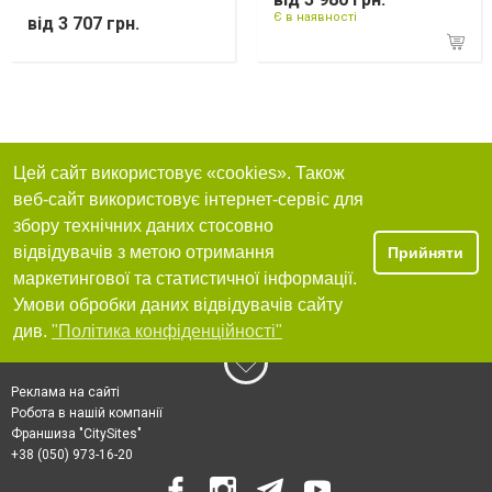
Є в наявності
від 3 707 грн.
Цей сайт використовує «cookies». Також
веб-сайт використовує інтернет-сервіс для
збору технічних даних стосовно
відвідувачів з метою отримання
Прийняти
маркетингової та статистичної інформації.
Умови обробки даних відвідувачів сайту
див.
"Політика конфіденційності"
Реклама на сайті
Робота в нашій компанії
Франшиза "CitySites"
+38 (050) 973-16-20